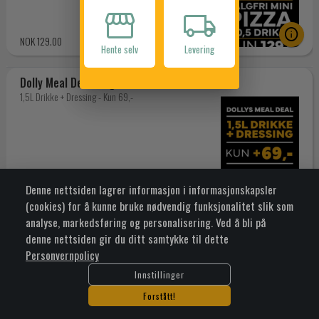
storefront
local_shipping
info
NOK 129.00
Hente selv
Levering
Dolly Meal Deal Large
1,5L Drikke + Dressing - Kun 69,-
info
NOK 69.00
Denne nettsiden lagrer informasjon i informasjonskapsler
(cookies) for å kunne bruke nødvendig funksjonalitet slik som
Dolly Meal Deal Medium
analyse, markedsføring og personalisering. Ved å bli på
0,5L Drikke + Dressing - Kun 59,-
denne nettsiden gir du ditt samtykke til dette
Personvernpolicy
Innstillinger
Forstått!
info