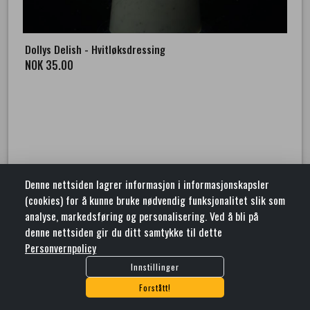
Dollys Delish - Hvitløksdressing
NOK 35.00
Denne nettsiden lagrer informasjon i informasjonskapsler
(cookies) for å kunne bruke nødvendig funksjonalitet slik som
analyse, markedsføring og personalisering. Ved å bli på
BRYNE
denne nettsiden gir du ditt samtykke til dette
RING OSS PÅ
+4747908650
Meierigata 28 , 4340 Bryne
Personvernpolicy
ELLER SEND EN E-POST:
INGRID@DOLLY.NO
Antall
ORG. NR: 927750120
remove
add
Innstillinger
shopping_cart
Legg I Handlekurv
Forstått!
Salgsbetingelser
Personvernpolicy